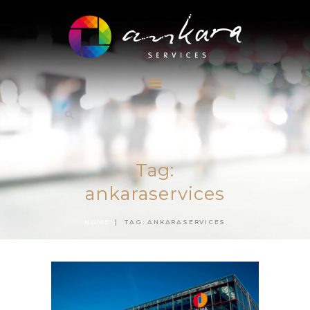
NUESTROS
SERVICIOS
EVENTOS
SOBRE
NOSOTROS
BLOG
Tag:
CONTACTO
ankaraservices
HOME
TAG: ANKARASERVICES