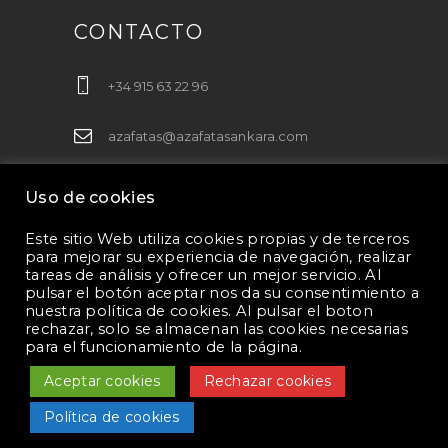
CONTACTO
+34 915 63 22 96
azafatas@azafatasankara.com
Uso de cookies
Este sitio Web utiliza cookies propias y de terceros
para mejorar su experiencia de navegación, realizar
tareas de análisis y ofrecer un mejor servicio. Al
pulsar el botón aceptar nos da su consentimiento a
nuestra política de cookies. Al pulsar el boton
rechazar, solo se almacenan las cookies necesarias
para el funcionamiento de la página.
Términos Legales
|
Política de Cookies
|
Aceptar cookies
Rechazar cookies
Protección de Datos
|
Política de Privacidad
| Ankara Services © 2018
Política de cookies